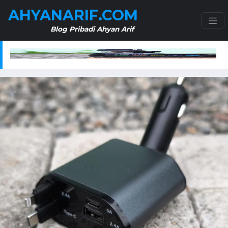
AHYANARIF.COM
Blog Pribadi Ahyan Arif
Liter – Praktis dan Efisien untuk Kebutuhan Berkebun
SKG 4098E Neck Massager – Solusi Pijat Leher E