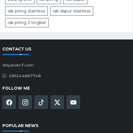
rak piring stainless
rak dapur stainless
rak piring 3 tingkat
CONTACT US
AhyanArif.com
081244867748
FOLLOW ME
POPULAR NEWS