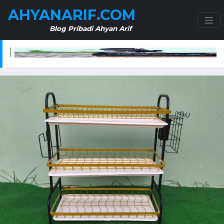
AHYANARIF.COM
Blog Pribadi Ahyan Arif
Liter – Praktis dan Efisien untuk Kebutuhan Berkebun
SKG 4098E Neck Massager – Solusi Pijat Leher E