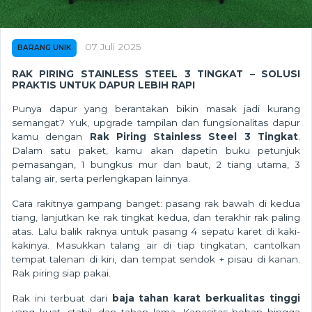
07 Juli 2025
BARANG UNIK
RAK PIRING STAINLESS STEEL 3 TINGKAT – SOLUSI
PRAKTIS UNTUK DAPUR LEBIH RAPI
Punya dapur yang berantakan bikin masak jadi kurang
semangat? Yuk, upgrade tampilan dan fungsionalitas dapur
kamu dengan
Rak Piring Stainless Steel 3 Tingkat
.
Dalam satu paket, kamu akan dapetin buku petunjuk
pemasangan, 1 bungkus mur dan baut, 2 tiang utama, 3
talang air, serta perlengkapan lainnya.
Cara rakitnya gampang banget: pasang rak bawah di kedua
tiang, lanjutkan ke rak tingkat kedua, dan terakhir rak paling
atas. Lalu balik raknya untuk pasang 4 sepatu karet di kaki-
kakinya. Masukkan talang air di tiap tingkatan, cantolkan
tempat talenan di kiri, dan tempat sendok + pisau di kanan.
Rak piring siap pakai.
Rak ini terbuat dari
baja tahan karat berkualitas tinggi
yang kuat, stabil, dan tahan lama. Kapasitas beban hingga