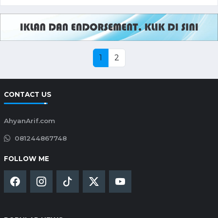
1
2
CONTACT US
AhyanArif.com
081244867748
FOLLOW ME