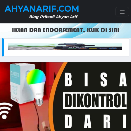
AHYANARIF.COM
Blog Pribadi Ahyan Arif
i 10 Liter – Praktis dan Efisien untuk Kebutuhan Berkebun
SKG 4098E Neck Massager – Solusi Pijat Leh