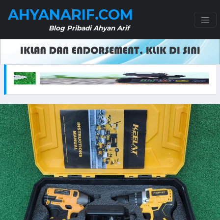
AHYANARIF.COM
Blog Pribadi Ahyan Arif
i 10 Liter – Praktis dan Efisien untuk Kebutuhan Berkebun
SKG 4098E Neck Massager – Solusi Pijat Leh