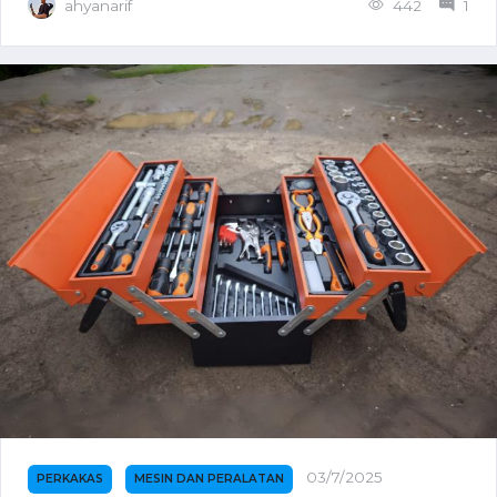
ahyanarif
442
1
03/7/2025
PERKAKAS
MESIN DAN PERALATAN